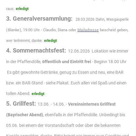
raus.
erledigt
3. Generalversammlung:
28.03.2026 Dahn, Wasgauperle
(Blanke), 19.00 Uhr - Claudio, Diana oder
M
ailadresse
bescheid geben,
wer teilnimmt, danke.
erledigt
4. Sommernachtsfest:
12.06.2026
Lokation wie immer
in der Pfaffendölle,
öffentlich und Eintritt frei
- Beginn 18.00 Uhr
Es gibt gewohnte Getränke, genug zu Essen und neu, eine BAR
bzw. ein BAR-Stand - siehe Plakat. Euch allen viel Spaß und einen
tollen Abend.
erledigt
5. Grillfest:
13.06. - 14.06. -
Vereinsinternes
Grillfest
(Bayrischer Abend)
, ebenfalls in der Pfaffendölle. Unbedingt bis
05.06. bei eine
m der Vorstandschaft oder über die bekannten
Kanäle anmelden, danke. Bitte bringt wie immer euer Geschirr und